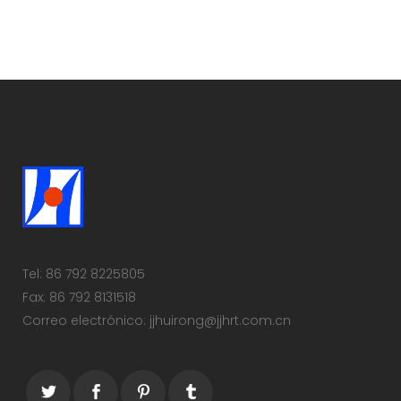
Tel: 86 792 8225805
Fax: 86 792 8131518
Correo electrónico: jjhuirong@jjhrt.com.cn