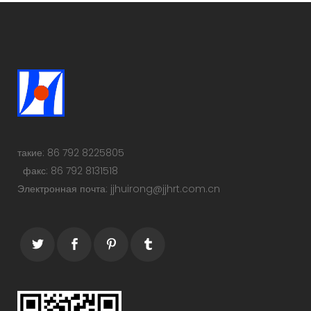
такие: 86 792 8225805
факс: 86 792 8131518
Электронная почта: jjhuirong@jjhrt.com.cn