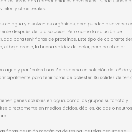
on las fibras para formar enlaces covalentes. Puede usarse 
vinilón y otros textiles.
es en agua y disolventes orgánicos, pero pueden disolverse e
tamente después de la disolución. Pero como la solución de
ada para teñir fibras de proteínas. Este tipo de colorante tie
l bajo precio, la buena solidez del color, pero no el color
 en agua y partículas finas. Se dispersa en solución de teñido y
principalmente para teñir fibras de poliéster. Su solidez de teñ
tienen genes solubles en agua, como los grupos sulfonato y
ñirse directamente en medios ácidos, débiles, ácidos o neutros
bre.
las fibras de unión mecánica de resina, las telas oscuras se