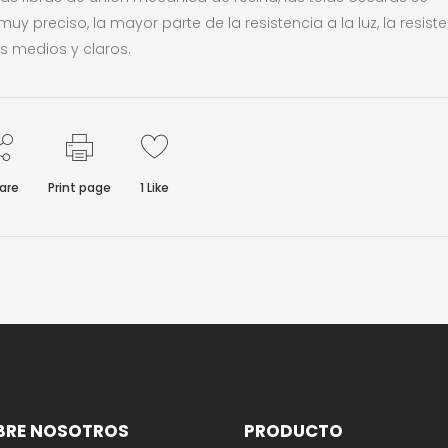
y preciso, la mayor parte de la resistencia a la luz, la resist
s medios y claros.
are
Print page
1
Like
BRE NOSOTROS
PRODUCTO