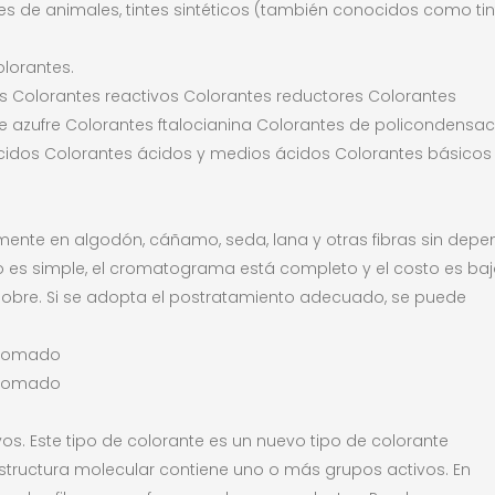
intes de animales, tintes sintéticos (también conocidos como ti
olorantes.
es Colorantes reactivos Colorantes reductores Colorantes
e azufre Colorantes ftalocianina Colorantes de policondensac
ácidos Colorantes ácidos y medios ácidos Colorantes básicos
amente en algodón, cáñamo, seda, lana y otras fibras sin depe
 es simple, el cromatograma está completo y el costo es baj
s pobre. Si se adopta el postratamiento adecuado, se puede
 cromado
 cromado
. Este tipo de colorante es un nuevo tipo de colorante
estructura molecular contiene uno o más grupos activos. En