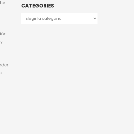
ntes
CATEGORIES
Categories
ión
 y
nder
o.