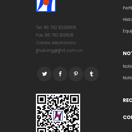
Perf
Hist
Tel: 86 792 8225805
Equi
Fax: 86 792 8131518
Correo electrónico:
jjhuirong@jjhrt.com.cn
NO
Noti
Noti
RE
CO