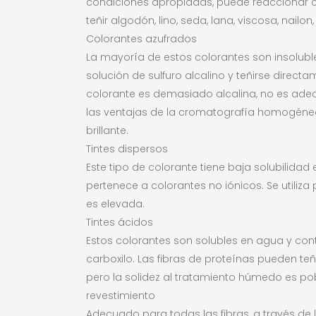
condiciones apropiadas, puede reaccionar c
teñir algodón, lino, seda, lana, viscosa, nailon, 
Colorantes azufrados
La mayoría de estos colorantes son insolubl
solución de sulfuro alcalino y teñirse direc
colorante es demasiado alcalina, no es adecu
las ventajas de la cromatografía homogénea, e
brillante.
Tintes dispersos
Este tipo de colorante tiene baja solubilidad
pertenece a colorantes no iónicos. Se utiliza 
es elevada.
Tintes ácidos
Estos colorantes son solubles en agua y con
carboxilo. Las fibras de proteínas pueden te
pero la solidez al tratamiento húmedo es po
revestimiento
Adecuado para todas las fibras, a través de 