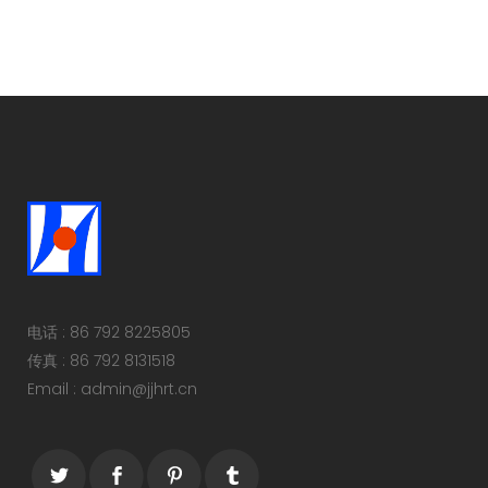
电话 : 86 792 8225805
传真 : 86 792 8131518
Email : admin@jjhrt.cn