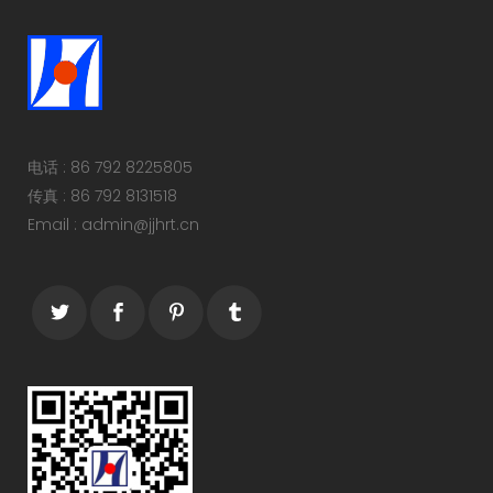
电话 : 86 792 8225805
传真 : 86 792 8131518
Email : admin@jjhrt.cn