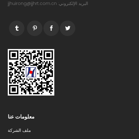
البريد الإلكتروني: jjhuirong@jjhrt.com.cn
معلومات عنا
ملف الشركة