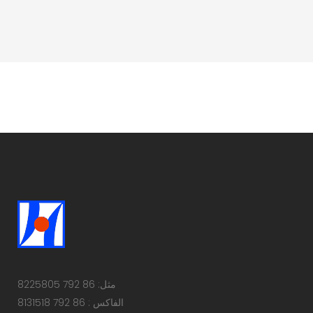
مثل: 86 792 8225805
الفاكس : 86 792 8131518