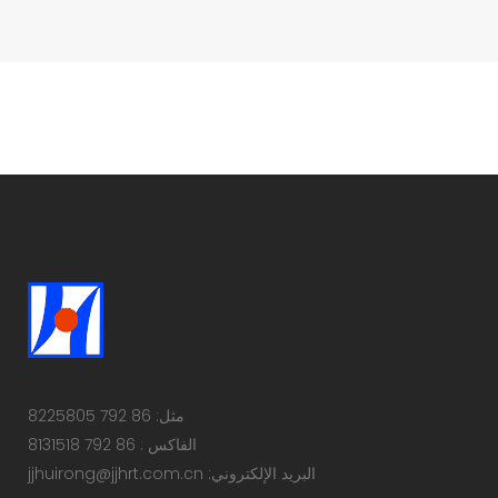
مثل: 86 792 8225805
الفاكس : 86 792 8131518
البريد الإلكتروني: jjhuirong@jjhrt.com.cn