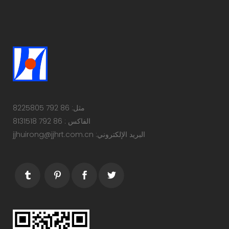
مثل: 86 792 8225805
الفاكس : 86 792 8131518
البريد الإلكتروني: jjhuirong@jjhrt.com.cn