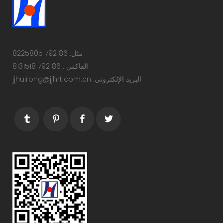
مثل: 86 792 8225805
الفاكس : 86 792 8131518
البريد الإلكتروني: jjhuirong@jjhrt.com.cn