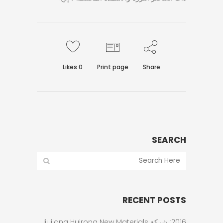
Likes
0
Print page
Share
SEARCH
RECENT POSTS
2016: شركة Jiujiang Huirong New Materials