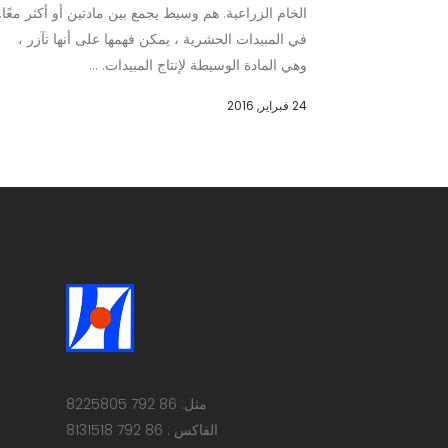
الخام الزراعية. هم وسيط يجمع بين مادتين أو أكثر معًا.
في المبيدات الحشرية ، يمكن فهمها على أنها تآزر ،
وهي المادة الوسيطة لإنتاج المبيدات. ...
24 فبراير, 2016
مثل: 86 792 8225805
الفاكس : 86 792 8131518