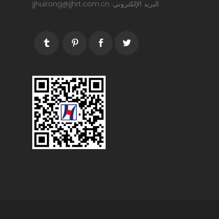
البريد الإلكتروني: jjhuirong@jjhrt.com.cn