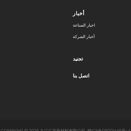
أخبار
اخبار الصناعة
أخبار الشركة
تجنيد
اتصل بنا
COPYRIGHT © 2026 九江汇容新材料有限公司
赣ICP备09001446号-4