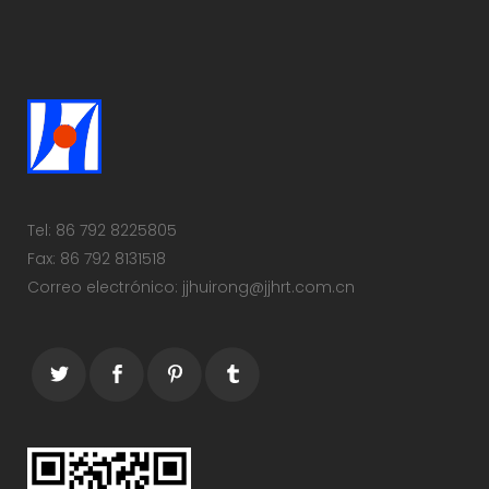
Tel: 86 792 8225805
Fax: 86 792 8131518
Correo electrónico: jjhuirong@jjhrt.com.cn