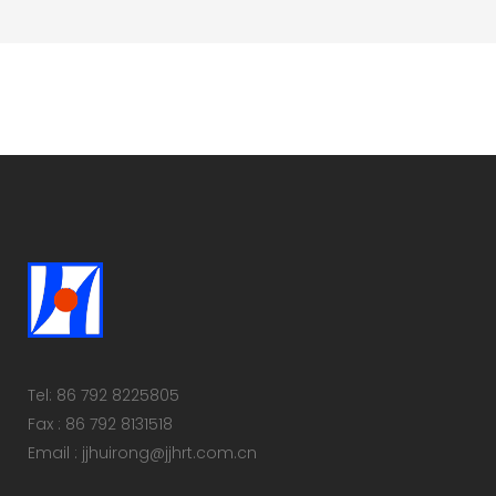
Tel: 86 792 8225805
Fax : 86 792 8131518
Email : jjhuirong@jjhrt.com.cn