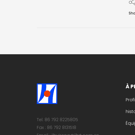
Sha
À 
Prof
his
Tel: 86 792 8225805
Équi
Fax : 86 792 8131518