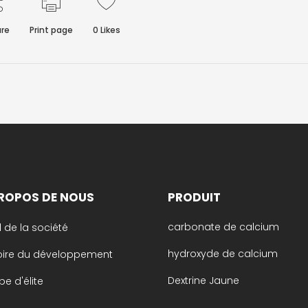
re
Print page
0
Likes
PROPOS DE NOUS
PRODUIT
carbonate de calcium
il de la société
hydroxyde de calcium
toire du développement
Dextrine Jaune
pe d'élite