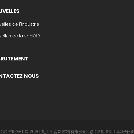
UVELLES
elles de l'industrie
elles de la société
CRUTEMENT
NTACTEZ NOUS
COPYRIGHT © 2026 九江汇容新材料有限公司
赣ICP备09001446号-4