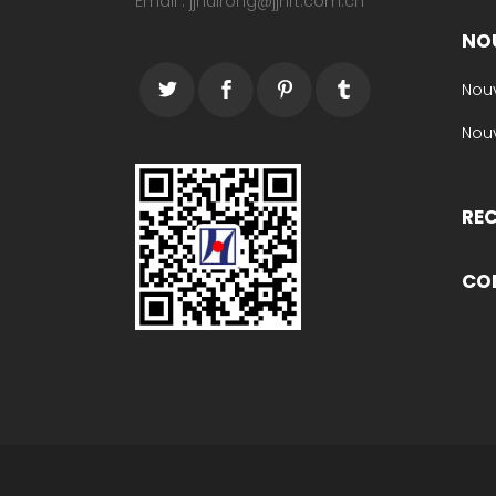
Email : jjhuirong@jjhrt.com.cn
NO
Nouv
Nouv
RE
CO