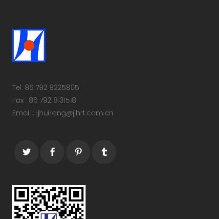
Tel: 86 792 8225805
Fax : 86 792 8131518
Email : jjhuirong@jjhrt.com.cn