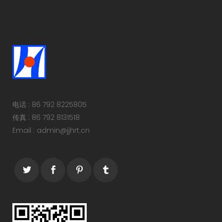
电话 : 86 792 8225805
传真 : 86 792 8131518
Email : admin@jjhrt.cn