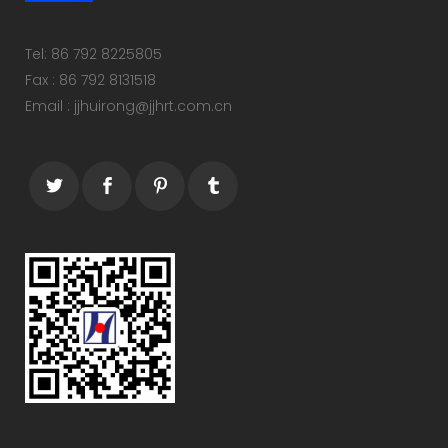
Tel: 86 792 8225805
Fax : 86 792 8131518
Email : jjhuirong@jjhrt.com.cn