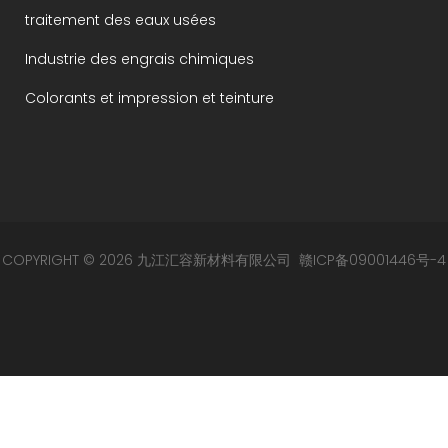
traitement des eaux usées
Industrie des engrais chimiques
Colorants et impression et teinture
COPYRIGHT © 2026 九江汇容新材料有限公司
赣ICP备09001446号-4
赣公网安备 36049002000105号