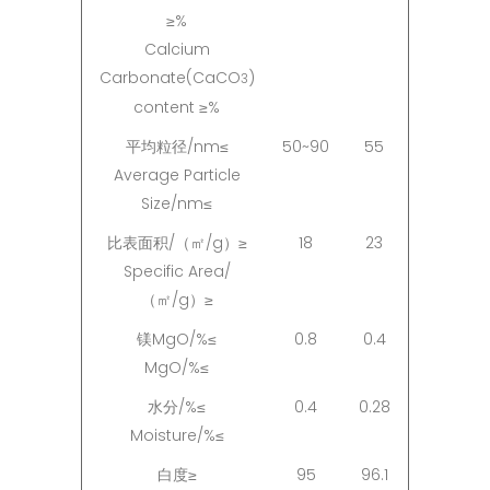
≥%
Calcium
Carbonate(CaCO
)
3
content ≥%
平均粒径/nm≤
50~90
55
Average Particle
Size/nm≤
比表面积/（㎡/g）≥
18
23
Specific Area/
（㎡/g）≥
镁MgO/%≤
0.8
0.4
MgO/%≤
水分/%≤
0.4
0.28
Moisture/%≤
白度≥
95
96.1