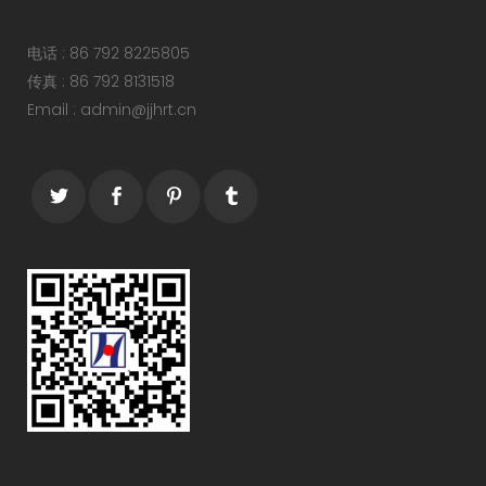
电话 : 86 792 8225805
传真 : 86 792 8131518
Email : admin@jjhrt.cn