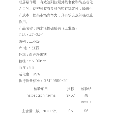
成屏蔽作用，有效达到抗紫外线老化和防热老化
之目的。使密封胶有良好的贮存稳定性，降低生
产成本、提高市场竞争力，具有填充及补强双重
作用。
产品名称：纳米活性碳酸钙（工业级）
CAS：471-34-1
级别：工业级
产 地 ： 江西
外观：白色粉末状
粒径：55~90nm
白度：96
活化度：99%
执行质量标准：GBT 19590-2011
检验项目
指标
检验结
Inspection Items
SPEC
果
Result
主含量（以CaCO
计）
95
96
3