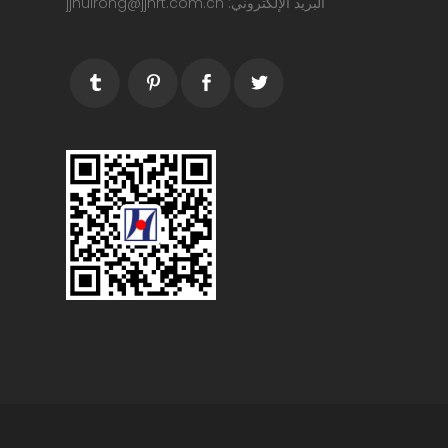
البريد الإلكتروني: jjhuirong@jjhrt.com.cn