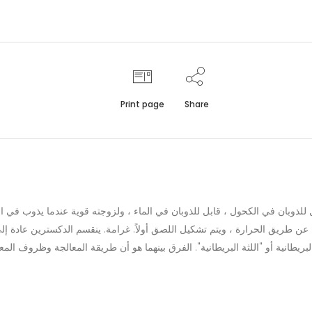
Print page
Share
لذوبان في الكحول ، قابل للذوبان في الماء ، ولزوجته قوية عندما يذوب في ال
ا عن طريق الحرارة ، ويتم تشكيل اللصق أولاً. غرامة. ينقسم الدكسترين عادة إل
بريطانية أو "اللثة البريطانية". الفرق بينهما هو أن طريقة المعالجة وظروف المع