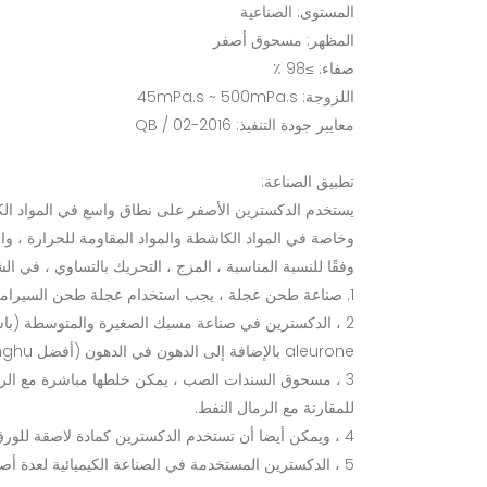
المستوى: الصناعية
المظهر: مسحوق أصفر
صفاء: ≥98 ٪
اللزوجة: 45mPa.s ~ 500mPa.s
معايير جودة التنفيذ: QB / 02-2016
تطبيق الصناعة:
يستخدم الدكسترين الأصفر على نطاق واسع في المواد الك
وخاصة في المواد الكاشطة والمواد المقاومة للحرارة ، وال
وفقًا للنسبة المناسبة ، المزج ، التحريك بالتساوي ، في الش
1. صناعة طحن عجلة ، يجب استخدام عجلة طحن السيراميك المواد المساعدة.
2 ، الدكسترين في صناعة مسبك الصغيرة والمتوسطة (باست
aleurone بالإضافة إلى الدهون في الدهون (أفضل Tonghu) مصنوعة من نوع النفط الرمال الأساسية أقوى من الطين الطين عدة مرات .
3 ، مسحوق السندات الصب ، يمكن خلطها مباشرة مع الرم
للمقارنة مع الرمال النفط.
4 ، ويمكن أيضا أن تستخدم الدكسترين كمادة لاصقة للورق شريط خاص الشريط القائم على الخشب.
5 ، الدكسترين المستخدمة في الصناعة الكيميائية لعدة أصباغ التصدير كمادة مضافة