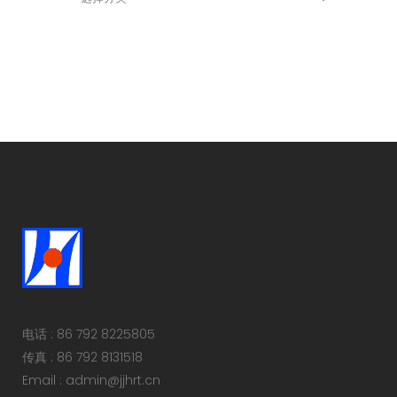
电话 : 86 792 8225805
传真 : 86 792 8131518
Email : admin@jjhrt.cn